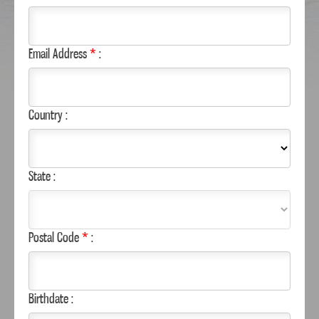
Email Address
*
:
Country :
State :
Postal Code
*
:
Birthdate :